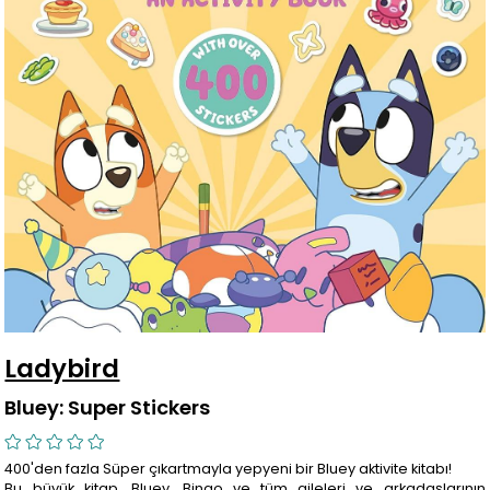
Ladybird
Bluey: Super Stickers
400'den fazla Süper çıkartmayla yepyeni bir Bluey aktivite kitabı!
Bu büyük kitap, Bluey, Bingo ve tüm aileleri ve arkadaşlarının