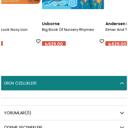
Usborne
Andersen Press
Big Book Of Nursery Rhymes
Elmer And The Race
₺629,00
₺629,00
ÜRÜN ÖZELLIKLERI
YORUMLAR
(0)
ÖDEME SEÇENEKLERI