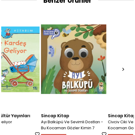
Benzer Ürünler
Sincap Kitap
Sincap Kitap
Ayı Balküpü Ve Sevimli Dostları -
Civciv Ciki Ve Sevimli Dostları-B
Bu Kocaman Gözler Kimin 7
Kocaman Gozl