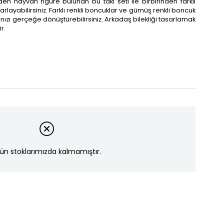
en hayvan figure bulunan bu takı seti ile birbirinden farklı
asarlayabilirsiniz. Farklı renkli boncuklar ve gümüş renkli boncuk
ınızı gerçeğe dönüştürebilirsiniz. Arkadaş bilekliği tasarlamak
r.
ün stoklarımızda kalmamıştır.