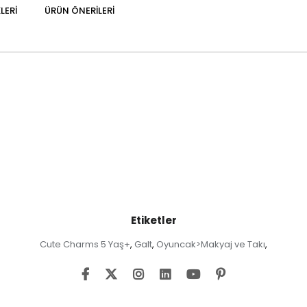
LERI
ÜRÜN ÖNERILERI
Etiketler
Cute Charms 5 Yaş+
Galt
Oyuncak>Makyaj ve Takı
,
,
,