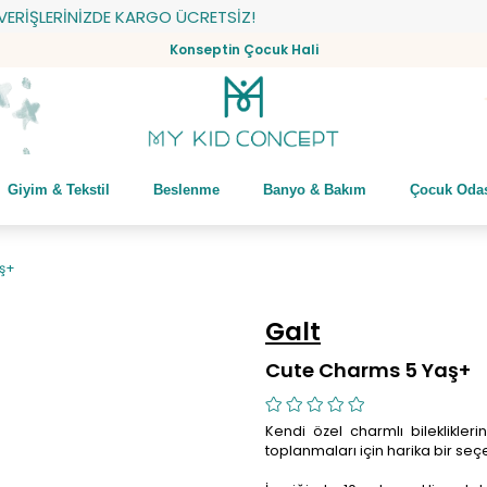
ŞLERİNİZDE KARGO ÜCRETSİZ!
Konseptin Çocuk Hali
Giyim & Tekstil
Beslenme
Banyo & Bakım
Çocuk Oda
ş+
Galt
Cute Charms 5 Yaş+
Kendi özel charmlı bileklikler
toplanmaları için harika bir seç