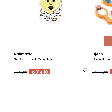
Nailmatic
Djeco
Su Bazlı Tırnak Cilası Lulu
Güzellik Set
₺314,10
₺349,00
₺2.599,90