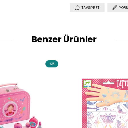
TAVSIYE ET
YORU
Benzer Ürünler
%5