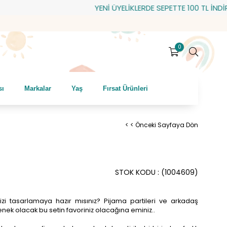
YENİ ÜYELİKLERDE SEPETTE 100 TL İNDİRİM! H
0
sı
Markalar
Yaş
Fırsat Ürünleri
< < Önceki Sayfaya Dön
STOK KODU
(1004609)
inizi tasarlamaya hazır mısınız? Pijama partileri ve arkadaş
enek olacak bu setin favoriniz olacağına eminiz..