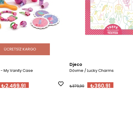
ÜCRETSIZ KARGO
Djeco
i - My Vanity Case
Dövme / Lucky Charms
₺2.469,91
₺360,91
₺379,90