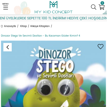
0
MENU
 ÜYELİKLERDE SEPETTE 100 TL İNDİRİM! HEDİYE ÇEKİ: HOŞGELDİN
Anasayfa
Kitap
Hikaye Kitapları
Dinozor Stego Ve Sevimli Dostları - Bu Kocaman Gözler Kimin? 4