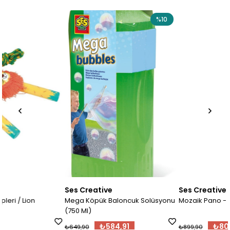
%10
%10
Ses Creative
Ses Creative
Mega Köpük Baloncuk Solüsyonu
Mozaik Pano - Kartlı
(750 Ml)
₺584,91
₺809,91
₺649,90
₺899,90