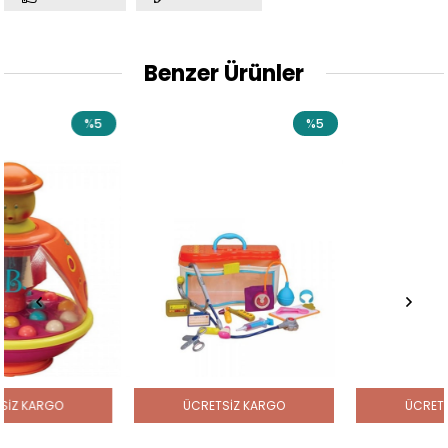
Benzer Ürünler
5
%5
%
ÜCRETSIZ KARGO
ÜCRETSIZ KARGO