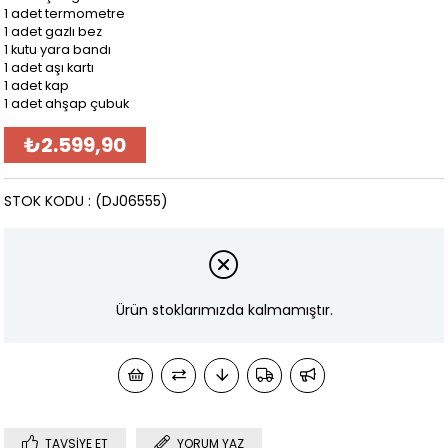
1 adet termometre
1 adet gazlı bez
1 kutu yara bandı
1 adet aşı kartı
1 adet kap
1 adet ahşap çubuk
₺2.599,90
STOK KODU
(DJ06555)
Ürün stoklarımızda kalmamıştır.
TAVSIYE ET
YORUM YAZ