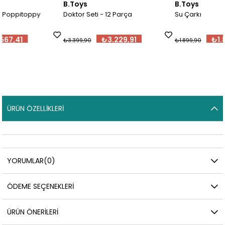
B.Toys
B.Toys
Doktor Seti - 12 Parça
Su Çarkı
₺3.229,91
₺1.804,91
₺3.399,90
₺1.899,90
ÜRÜN ÖZELLIKLERI
YORUMLAR
(0)
ÖDEME SEÇENEKLERI
ÜRÜN ÖNERILERI