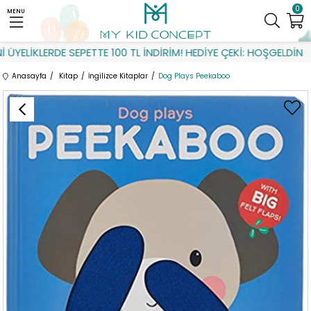
0
MENU
YELİKLERDE SEPETTE 100 TL İNDİRİM! HEDİYE ÇEKİ: HOŞGELDİN
Anasayfa
Kitap
İngilizce Kitaplar
Dog Plays Peekaboo