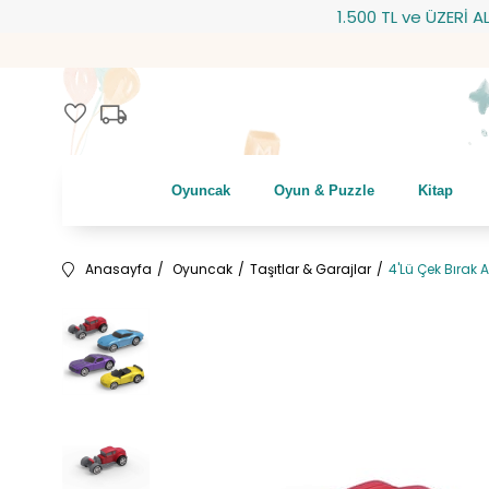
1.500 TL ve ÜZERİ ALIŞVE
local_shipping
favorite
Oyuncak
Oyun & Puzzle
Kitap
Anasayfa
Oyuncak
Taşıtlar & Garajlar
4'Lü Çek Bırak A