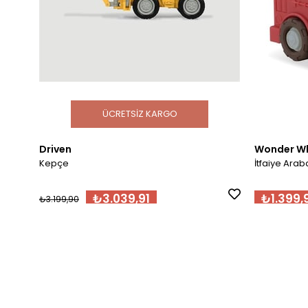
ÜCRETSIZ KARGO
Driven
Wonder W
Kepçe
İtfaiye Arab
₺3.039,91
₺1.399,
₺3.199,90