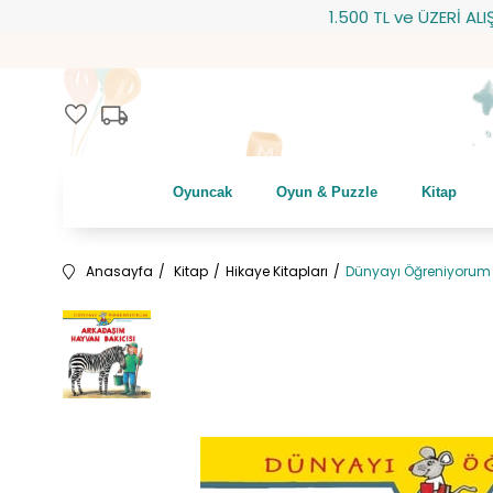
1.500 TL ve ÜZERİ ALIŞVERİ
local_shipping
favorite
Oyuncak
Oyun & Puzzle
Kitap
Anasayfa
Kitap
Hikaye Kitapları
Dünyayı Öğreniyorum 