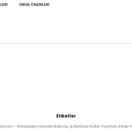
LERI
ÜRÜN ÖNERILERI
Etiketler
iyorum - Arkadaşım Hayvan Bakıcısı
İş Bankası Kültür Yayınları
Kitap>H
,
,