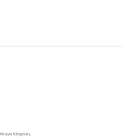
ikaye Kitapları
,