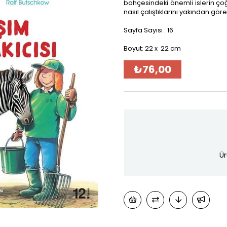
bahçesindeki önemli islerin çoğ
nasıl çalıştıklarını yakından göre
Sayfa Sayısı : 16
Boyut: 22 x 22 cm
₺76,00
Ür