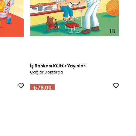
İş Bankası Kültür Yayınları
İş Ba
Çağlar Doktorda
Çağla
₺78,00
₺7