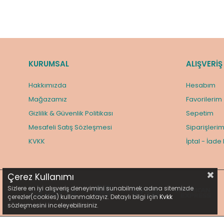
KURUMSAL
ALIŞVERİŞ
Hakkımızda
Hesabım
Mağazamız
Favorilerim
Gizlilik & Güvenlik Politikası
Sepetim
Mesafeli Satış Sözleşmesi
Siparişleri
KVKK
İptal - İade
Çerez Kullanımı
Sizlere en iyi alışveriş deneyimini sunabilmek adına sitemizde
çerezler(cookies) kullanmaktayız. Detaylı bilgi için
Kvkk
sözleşmesini inceleyebilirsiniz.