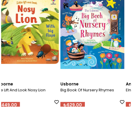
Usborne
Andersen Press
Big Book Of Nursery Rhymes
Elmer And The Race
₺629,00
₺629,00