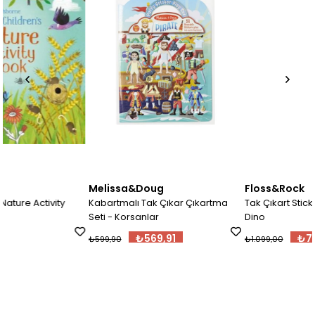
Melissa&Doug
Floss&Rock
Kabartmalı Tak Çıkar Çıkartma
Tak Çıkart Sticker Oyun Sahnesi
Seti - Korsanlar
Dino
₺569,91
₺700,00
₺599,90
₺1.099,00