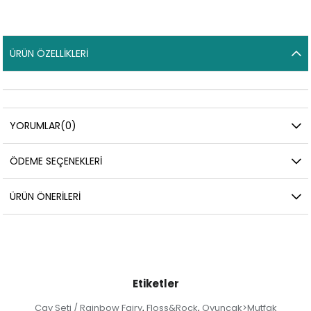
ÜRÜN ÖZELLIKLERI
YORUMLAR
(0)
ÖDEME SEÇENEKLERI
ÜRÜN ÖNERILERI
Etiketler
Çay Seti / Rainbow Fairy
Floss&Rock
Oyuncak>Mutfak
,
,