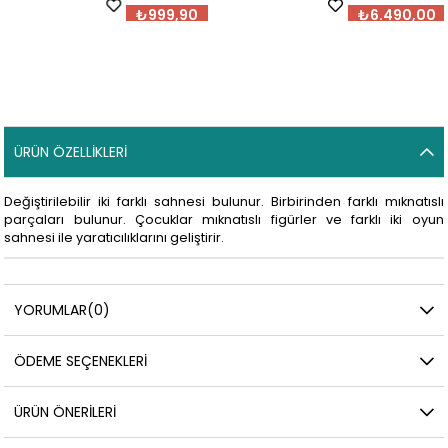
₺999,90
₺6.490,00
ÜRÜN ÖZELLIKLERI
Değiştirilebilir iki farklı sahnesi bulunur. Birbirinden farklı mıknatıslı
parçaları bulunur. Çocuklar mıknatıslı figürler ve farklı iki oyun
sahnesi ile yaratıcılıklarını geliştirir.
YORUMLAR
(0)
ÖDEME SEÇENEKLERI
ÜRÜN ÖNERILERI