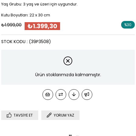
Yaş Grubu: 3 yaş ve üzeri için uygundur.
Kutu Boyutları: 22 x 30 cm
₺1.999,00
₺1.399,30
%
30
İndirim
STOK KODU
(39P3508)
Ürün stoklarımızda kalmamıştır.
TAVSIYE ET
YORUM YAZ