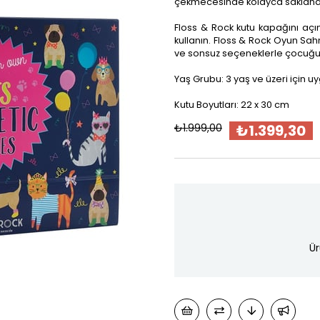
çekmecesinde kolayca saklanab
Floss & Rock kutu kapağını açı
kullanın. Floss & Rock Oyun S
ve sonsuz seçeneklerle çocuğunu
Yaş Grubu: 3 yaş ve üzeri için u
Kutu Boyutları: 22 x 30 cm
₺1.999,00
₺1.399,30
Ür