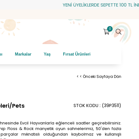
YENİ ÜYELİKLERDE SEPETTE 100 TL İNDİRİM!
0
sı
Markalar
Yaş
Fırsat Ürünleri
< < Önceki Sayfaya Dön
leri/Pets
STOK KODU
(39P3511)
hnesinde Evcil Hayvanlarla eğlenceli saatler geçirebilirsiniz.
sahip Floss & Rock manyetik oyun sahnelerimiz, 50'den fazla
parçalar mıknatıslı olduğundan kaybolmaz ve kullanışlı