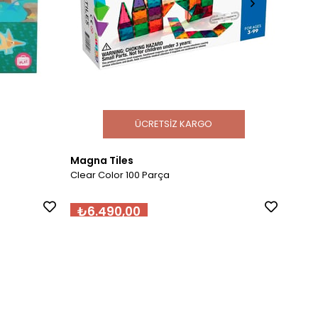
ÜCRETSIZ KARGO
Magna Tiles
Magn
Clear Color 100 Parça
İnşaa
₺6.490,00
₺3