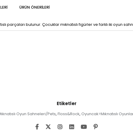
LERI
ÜRÜN ÖNERILERI
tıslı parçaları bulunur. Çocuklar mıknatıslı figürler ve farklı iki oyun sahnesi
Etiketler
Mıknatıslı Oyun Sahneleri/Pets
Floss&Rock
Oyuncak>Mıknatıslı Oyunla
,
,