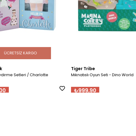
ÜCRETSIZ KARGO
k
Tiger Tribe
iydirme Setleri / Charlotte
Mıknatıslı Oyun Seti - Dino World
00
₺999,90