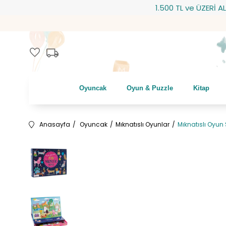
1.500 TL ve ÜZERİ ALIŞVE
local_shipping
favorite
Oyuncak
Oyun & Puzzle
Kitap
Anasayfa
Oyuncak
Mıknatıslı Oyunlar
Mıknatıslı Oyun