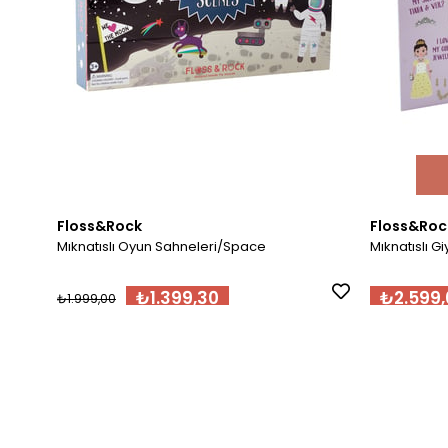
Floss&Rock
Floss&Roc
Mıknatıslı Oyun Sahneleri/Space
Mıknatıslı G
₺1.399,30
₺2.599,
₺1.999,00