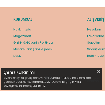
KURUMSAL
ALIŞVERİŞ
Hakkımızda
Hesabım
Mağazamız
Favorilerim
Gizlilik & Güvenlik Politikası
Sepetim
Mesafeli Satış Sözleşmesi
Siparişleri
KVKK
İptal - İade
Çerez Kullanımı
Sizlere en iyi alışveriş deneyimini sunabilmek adına sitemizde
çerezler(cookies) kullanmaktayız. Detaylı bilgi için
Kvkk
sözleşmesini inceleyebilirsiniz.