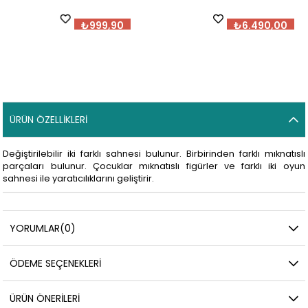
₺999,90
₺6.490,00
ÜRÜN ÖZELLIKLERI
Değiştirilebilir iki farklı sahnesi bulunur. Birbirinden farklı mıknatıslı
parçaları bulunur. Çocuklar mıknatıslı figürler ve farklı iki oyun
sahnesi ile yaratıcılıklarını geliştirir.
YORUMLAR
(0)
ÖDEME SEÇENEKLERI
ÜRÜN ÖNERILERI