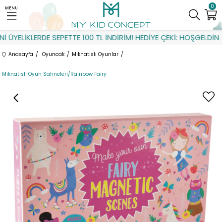
0
MENU
ÜYELİKLERDE SEPETTE 100 TL İNDİRİM! HEDİYE ÇEKİ: HOŞGELDİN
Anasayfa
Oyuncak
Mıknatıslı Oyunlar
Mıknatıslı Oyun Sahneleri/Rainbow Fairy