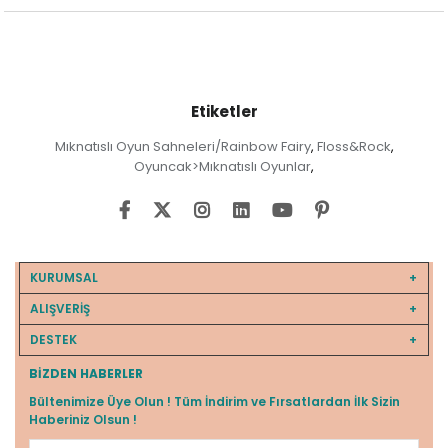
Etiketler
Mıknatıslı Oyun Sahneleri/Rainbow Fairy
Floss&Rock
,
,
Oyuncak>Mıknatıslı Oyunlar
,
KURUMSAL
ALIŞVERİŞ
DESTEK
BIZDEN HABERLER
Bültenimize Üye Olun ! Tüm İndirim ve Fırsatlardan İlk Sizin
Haberiniz Olsun !