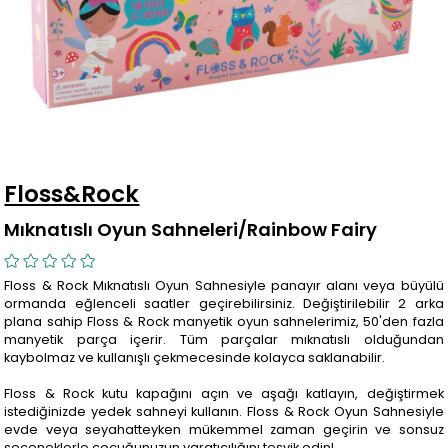
Floss&Rock
Mıknatıslı Oyun Sahneleri/Rainbow Fairy
Floss & Rock Mıknatıslı Oyun Sahnesiyle panayır alanı veya büyülü
ormanda eğlenceli saatler geçirebilirsiniz. Değiştirilebilir 2 arka
plana sahip Floss & Rock manyetik oyun sahnelerimiz, 50'den fazla
manyetik parça içerir. Tüm parçalar mıknatıslı olduğundan
kaybolmaz ve kullanışlı çekmecesinde kolayca saklanabilir.
Floss & Rock kutu kapağını açın ve aşağı katlayın, değiştirmek
istediğinizde yedek sahneyi kullanın. Floss & Rock Oyun Sahnesiyle
evde veya seyahatteyken mükemmel zaman geçirin ve sonsuz
seçeneklerle çocuğunuzun yaratıcılığını teşvik edin!