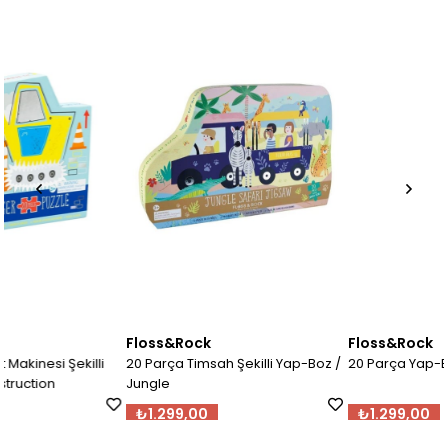
Floss&Rock
Floss&Rock
i
20 Parça Timsah Şekilli Yap-Boz /
20 Parça Yap-Boz / Fairy Tale
Jungle
₺1.299,00
₺1.299,00