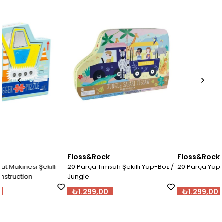
Floss&Rock
Floss&Rock
li
20 Parça Timsah Şekilli Yap-Boz /
20 Parça Yap-Boz / Fairy Tale
Jungle
₺1.299,00
₺1.299,00