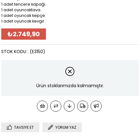
1 adet tencere kapağı.
1 adet oyuncaktava.
1 adet oyuncak kepçe.
1 adet oyuncak kevgir.
₺2.749,90
STOK KODU
(E3150)
Ürün stoklarımızda kalmamıştır.
TAVSIYE ET
YORUM YAZ