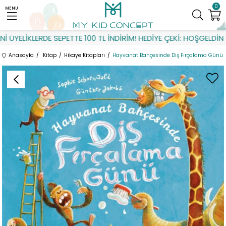
0
MENU
YELİKLERDE SEPETTE 100 TL İNDİRİM! HEDİYE ÇEKİ: HOŞGELDİN
Anasayfa
Kitap
Hikaye Kitapları
Hayvanat Bahçesinde Diş Fırçalama Günü