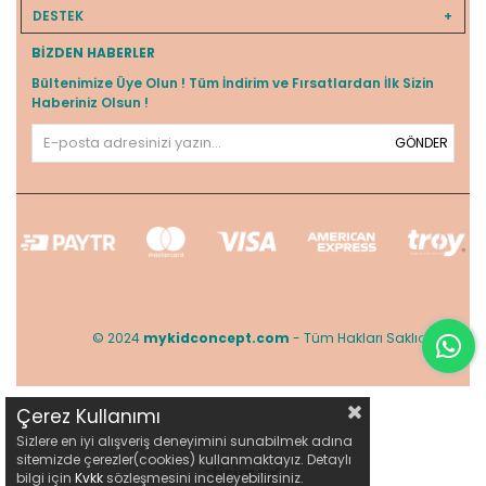
DESTEK
BIZDEN HABERLER
Bültenimize Üye Olun ! Tüm İndirim ve Fırsatlardan İlk Sizin
Haberiniz Olsun !
GÖNDER
© 2024
mykidconcept.com
- Tüm Hakları Saklıdır.
Çerez Kullanımı
Sizlere en iyi alışveriş deneyimini sunabilmek adına
sitemizde çerezler(cookies) kullanmaktayız. Detaylı
bilgi için
Kvkk
sözleşmesini inceleyebilirsiniz.