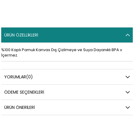
ÜRÜN ÖZELLIKLERI
%100 Kaplı Pamuk Kanvas Dış Çizilmeye ve Suya Dayanıklı BPA v
İçermez.
YORUMLAR
(0)
ÖDEME SEÇENEKLERI
ÜRÜN ÖNERILERI