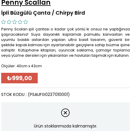
Penny Scallan
İpli Büzgülü Çanta / Chirpy Bird
Penny Scalan ipli çantası o kadar çok yönlü ki onsuz ne yaptığınıza
şaşıracaksınız! Suya dayanıklı kaplamalı pamuklu kanvastan ve
uyumlu baskılı astardan yapılan ultra basit tasarım, güvenli bir
şekilde kapalı kalması için ayarlanabilir geçişlere sahip büzme ipine
sahiptir. Kütüphane kitapları, oyuncak saklama, çamaşır toplama
veya yüzme dersleri için yıkananları ve havluları taşımak için kullanın.
Ölçüler: 40cm x 43cm
₺999,00
STOK KODU
(PSAUFG0237010001)
Ürün stoklarımızda kalmamıştır.