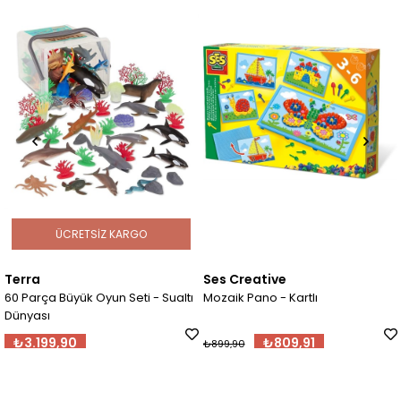
ÜCRETSIZ KARGO
Terra
Ses Creative
60 Parça Büyük Oyun Seti - Sualtı
Mozaik Pano - Kartlı
Dünyası
₺3.199,90
₺809,91
₺899,90