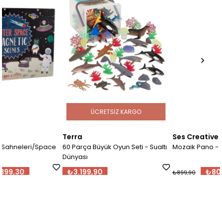
ÜCRETSIZ KARGO
Terra
Ses Creative
ce
60 Parça Büyük Oyun Seti - Sualtı
Mozaik Pano - Kartlı
Dünyası
₺3.199,90
₺809,91
₺899,90