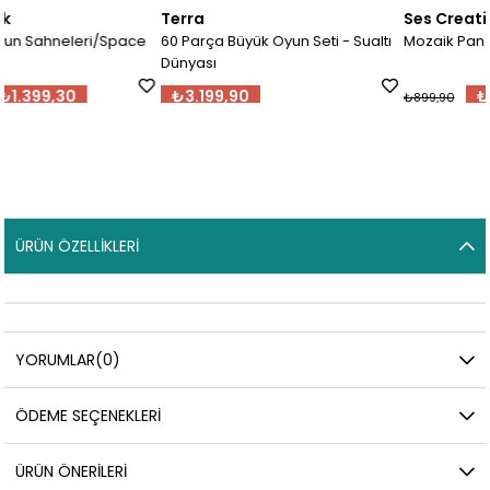
Terra
Ses Creative
ace
60 Parça Büyük Oyun Seti - Sualtı
Mozaik Pano - Kartlı
Dünyası
₺3.199,90
₺809,91
₺899,90
ÜRÜN ÖZELLIKLERI
YORUMLAR
(0)
ÖDEME SEÇENEKLERI
ÜRÜN ÖNERILERI