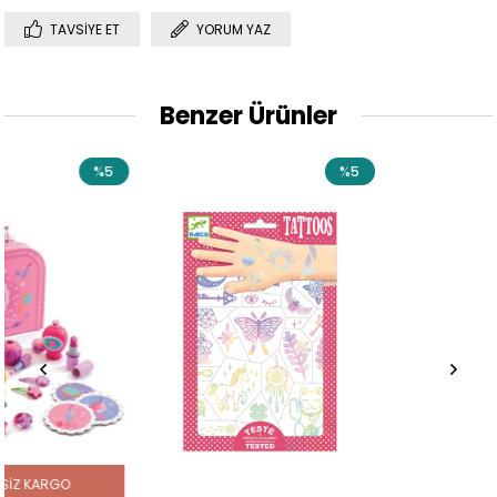
TAVSIYE ET
YORUM YAZ
Benzer Ürünler
%5
%5