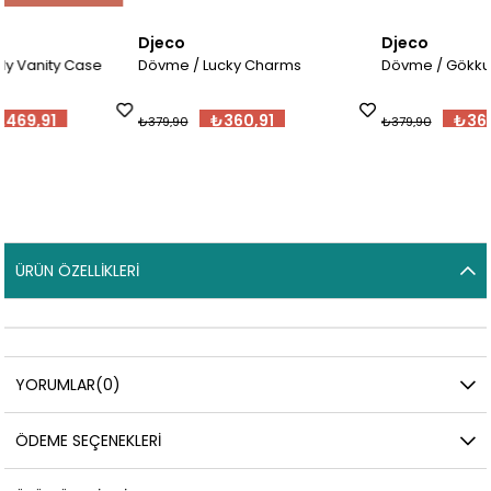
Djeco
Djeco
Dövme / Lucky Charms
Dövme / Gökkuşağı
₺360,91
₺360,91
₺379,90
₺379,90
ÜRÜN ÖZELLIKLERI
YORUMLAR
(0)
ÖDEME SEÇENEKLERI