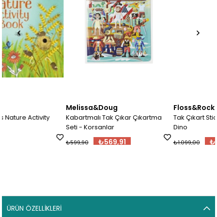
Melissa&Doug
Floss&Rock
Kabartmalı Tak Çıkar Çıkartma
Tak Çıkart Sticker Oyun Sahnes
Seti - Korsanlar
Dino
₺569,91
₺700,00
₺599,90
₺1.099,00
ÜRÜN ÖZELLIKLERI