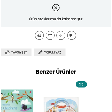
Ürün stoklarımızda kalmamıştır.
TAVSIYE ET
YORUM YAZ
Benzer Ürünler
%5
%