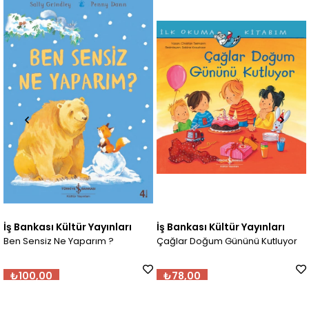
ültür Yayınları
İş Bankası Kültür Yayınları
İş Bankası Kü
e Yaparım ?
Çağlar Doğum Gününü Kutluyor
Çağlar Dokto
₺78,00
₺78,00