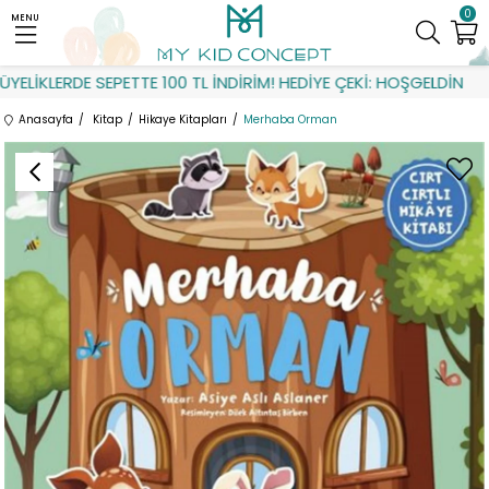
0
MENU
LİKLERDE SEPETTE 100 TL İNDİRİM! HEDİYE ÇEKİ: HOŞGELDİN
Anasayfa
Kitap
Hikaye Kitapları
Merhaba Orman