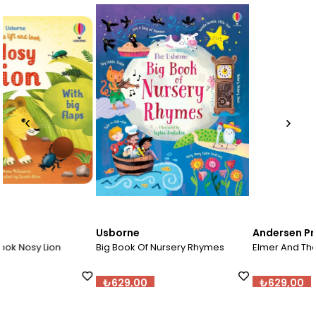
Usborne
Andersen Press
Big Book Of Nursery Rhymes
Elmer And The Race
₺629,00
₺629,00