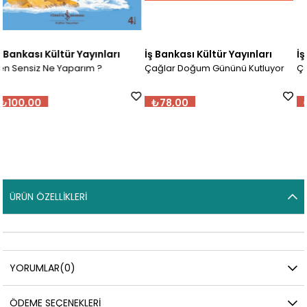
ı
İş Bankası Kültür Yayınları
İş Bankası Kültür Yayınları
Çağlar Doğum Gününü Kutluyor
Çağlar Doktorda
₺78,00
₺78,00
ÜRÜN ÖZELLIKLERI
YORUMLAR
(0)
ÖDEME SEÇENEKLERI