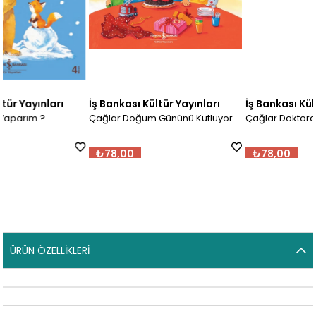
ı
İş Bankası Kültür Yayınları
İş Bankası Kültür Yayınları
Çağlar Doğum Gününü Kutluyor
Çağlar Doktorda
₺78,00
₺78,00
ÜRÜN ÖZELLIKLERI