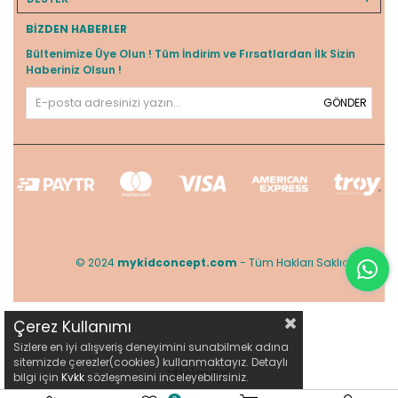
BIZDEN HABERLER
Bültenimize Üye Olun ! Tüm İndirim ve Fırsatlardan İlk Sizin
Haberiniz Olsun !
GÖNDER
© 2024
mykidconcept.com
- Tüm Hakları Saklıdır.
Çerez Kullanımı
Sizlere en iyi alışveriş deneyimini sunabilmek adına
sitemizde çerezler(cookies) kullanmaktayız. Detaylı
bilgi için
Kvkk
sözleşmesini inceleyebilirsiniz.