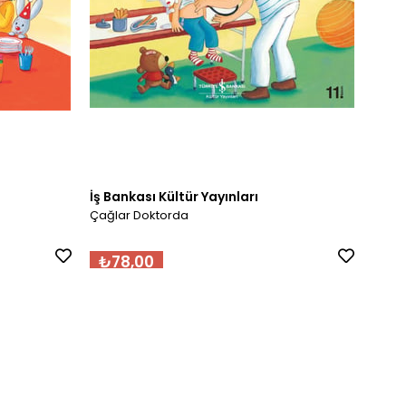
İş Bankası Kültür Yayınları
İş Ba
Çağlar Doktorda
Çağla
₺78,00
₺7