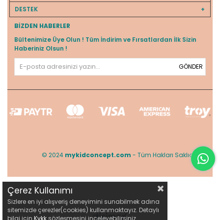
DESTEK
BIZDEN HABERLER
Bültenimize Üye Olun ! Tüm İndirim ve Fırsatlardan İlk Sizin
Haberiniz Olsun !
GÖNDER
© 2024
mykidconcept.com
- Tüm Hakları Saklıdır.
Çerez Kullanımı
Sizlere en iyi alışveriş deneyimini sunabilmek adına
sitemizde çerezler(cookies) kullanmaktayız. Detaylı
bilgi için
Kvkk
sözleşmesini inceleyebilirsiniz.