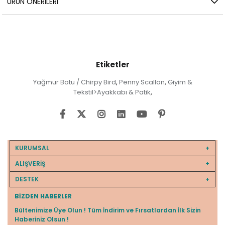
ÜRÜN ÖNERILERI
Etiketler
Yağmur Botu / Chirpy Bird
Penny Scallan
Giyim &
,
,
Tekstil>Ayakkabı & Patik
,
KURUMSAL
ALIŞVERİŞ
DESTEK
BIZDEN HABERLER
Bültenimize Üye Olun ! Tüm İndirim ve Fırsatlardan İlk Sizin
Haberiniz Olsun !