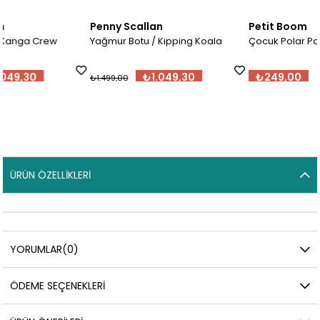
Penny Scallan
Petit Boom
Yağmur Botu / Kipping Koala
Çocuk Polar Patik
₺1.049,30
₺249,00
₺1.499,00
ÜRÜN ÖZELLIKLERI
YORUMLAR
(0)
ÖDEME SEÇENEKLERI