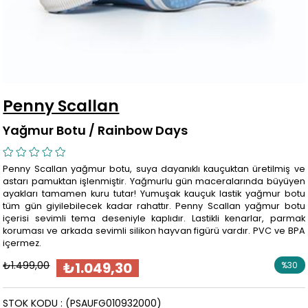
Penny Scallan
Yağmur Botu / Rainbow Days
Penny Scallan yağmur botu, suya dayanıklı kauçuktan üretilmiş ve
astarı pamuktan işlenmiştir. Yağmurlu gün maceralarında büyüyen
ayakları tamamen kuru tutar! Yumuşak kauçuk lastik yağmur botu
tüm gün giyilebilecek kadar rahattır. Penny Scallan yağmur botu
içerisi sevimli tema deseniyle kaplıdır. Lastikli kenarlar, parmak
koruması ve arkada sevimli silikon hayvan figürü vardır. PVC ve BPA
içermez.
₺1.499,00
₺1.049,30
%
30
İndirim
STOK KODU
(PSAUFG010932000)