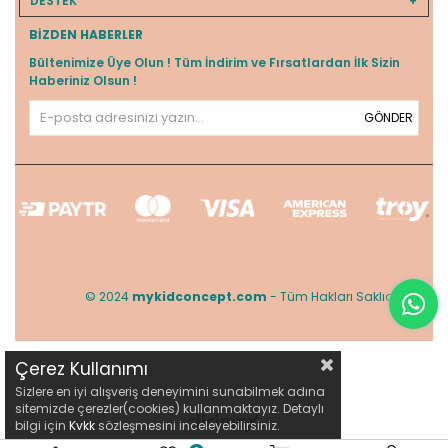
DESTEK
BIZDEN HABERLER
Bültenimize Üye Olun ! Tüm İndirim ve Fırsatlardan İlk Sizin
Haberiniz Olsun !
GÖNDER
© 2024
mykidconcept.com
- Tüm Hakları Saklıdır.
Çerez Kullanımı
Sizlere en iyi alışveriş deneyimini sunabilmek adına
sitemizde çerezler(cookies) kullanmaktayız. Detaylı
bilgi için
Kvkk
sözleşmesini inceleyebilirsiniz.