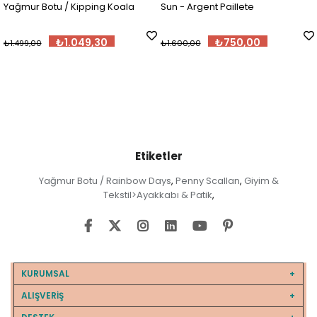
Yağmur Botu / Kipping Koala
Sun - Argent Paillete
₺1.049,30
₺750,00
₺1.499,00
₺1.600,00
Etiketler
Yağmur Botu / Rainbow Days
Penny Scallan
Giyim &
,
,
Tekstil>Ayakkabı & Patik
,
KURUMSAL
ALIŞVERİŞ