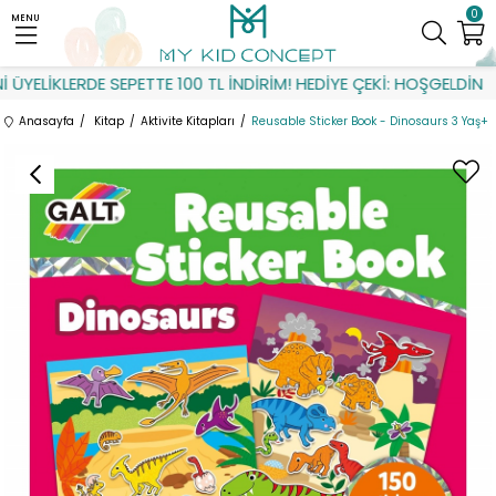
0
MENU
YELİKLERDE SEPETTE 100 TL İNDİRİM! HEDİYE ÇEKİ: HOŞGELDİN
Anasayfa
Kitap
Aktivite Kitapları
Reusable Sticker Book - Dinosaurs 3 Yaş+