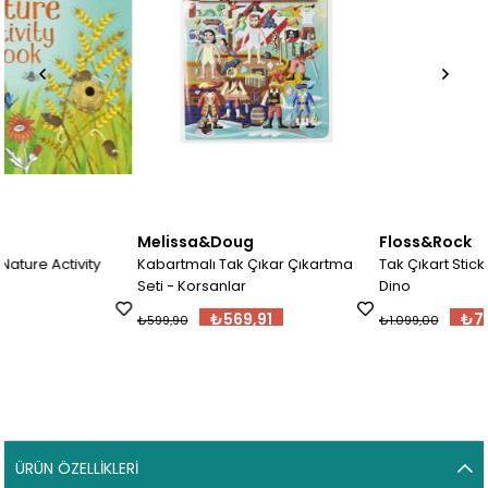
Melissa&Doug
Floss&Rock
Kabartmalı Tak Çıkar Çıkartma
Tak Çıkart Sticker Oyun Sahnesi
Seti - Korsanlar
Dino
₺569,91
₺700,00
₺599,90
₺1.099,00
ÜRÜN ÖZELLIKLERI