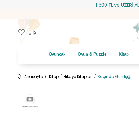
1.500 TL ve ÜZERİ ALIŞVE
local_shipping
favorite
Oyuncak
Oyun & Puzzle
Kitap
Anasayfa
Kitap
Hikaye Kitapları
Saçında Gün Işığı