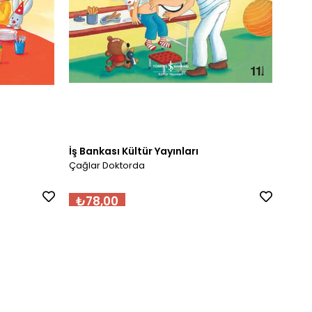
İş Bankası Kültür Yayınları
İş Ba
Çağlar Doktorda
Çağla
₺78,00
₺7