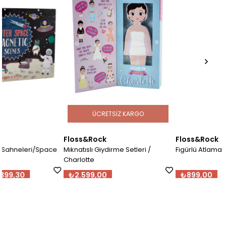
ÜCRETSIZ KARGO
Floss&Rock
Floss&Rock
ce
Mıknatıslı Giydirme Setleri /
Figürlü Atlama İpleri / Lion
Charlotte
₺2.599,00
₺899,00