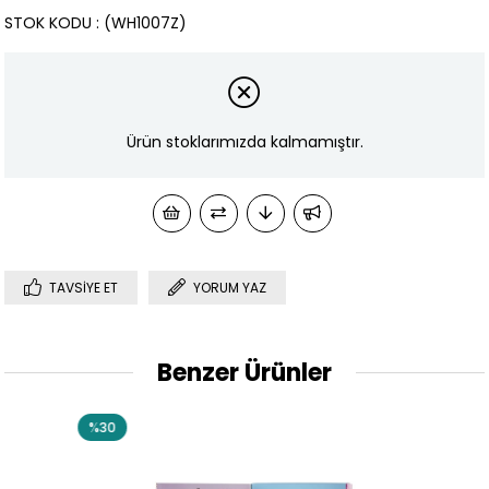
STOK KODU
(WH1007Z)
Ürün stoklarımızda kalmamıştır.
TAVSIYE ET
YORUM YAZ
Benzer Ürünler
0