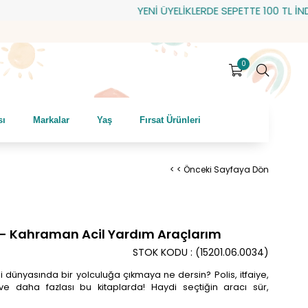
YENİ ÜYELİKLERDE SEPETTE 100 TL İNDİRİM
0
sı
Markalar
Yaş
Fırsat Ürünleri
< < Önceki Sayfaya Dön
a - Kahraman Acil Yardım Araçlarım
STOK KODU
(15201.06.0034)
li dünyasında bir yolculuğa çıkmaya ne dersin? Polis, itfaiye,
ve daha fazlası bu kitaplarda! Haydi seçtiğin aracı sür,