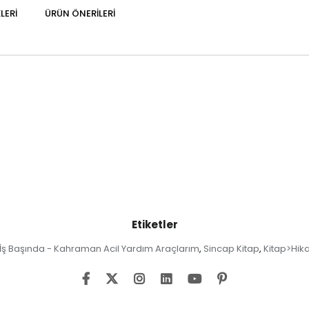
LERI
ÜRÜN ÖNERILERI
Etiketler
 İş Başında - Kahraman Acil Yardım Araçlarım
Sincap Kitap
Kitap>Hika
,
,