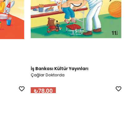
İş Bankası Kültür Yayınları
İş Ba
Çağlar Doktorda
Çağla
₺78,00
₺7