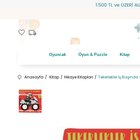
1.500 TL ve ÜZERİ ALIŞVE
local_shipping
favorite
Oyuncak
Oyun & Puzzle
Kitap
Anasayfa
Kitap
Hikaye Kitapları
Tekerlekler İş Başınd