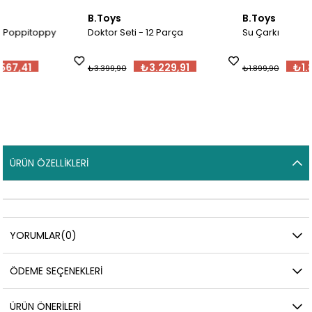
B.Toys
B.Toys
Doktor Seti - 12 Parça
Su Çarkı
₺3.229,91
₺1.804,91
₺3.399,90
₺1.899,90
ÜRÜN ÖZELLIKLERI
YORUMLAR
(0)
ÖDEME SEÇENEKLERI
ÜRÜN ÖNERILERI