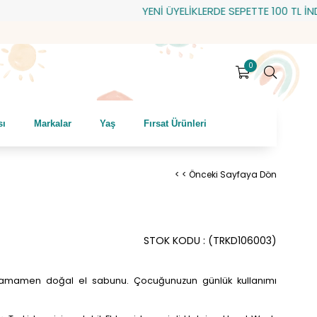
YENİ ÜYELİKLERDE SEPETTE 100 TL İNDİRİM!
0
sı
Markalar
Yaş
Fırsat Ürünleri
< < Önceki Sayfaya Dön
STOK KODU
(TRKD106003)
li tamamen doğal el sabunu. Çocuğunuzun günlük kullanımı