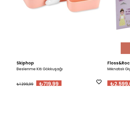
Skiphop
Floss&Roc
Beslenme Kiti Gökkuşağı
Mıknatıslı G
₺719,99
₺2.599,
₺1.299,99