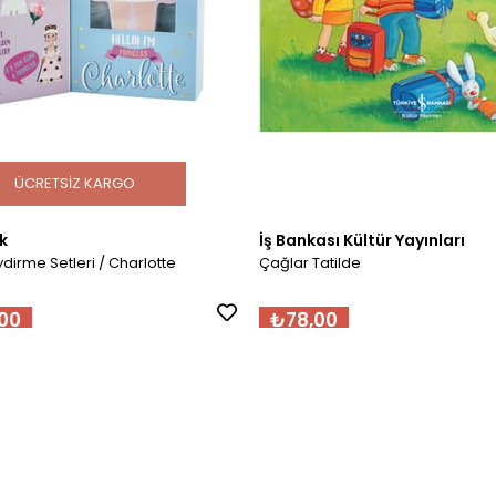
ÜCRETSIZ KARGO
k
İş Bankası Kültür Yayınları
iydirme Setleri / Charlotte
Çağlar Tatilde
00
₺78,00