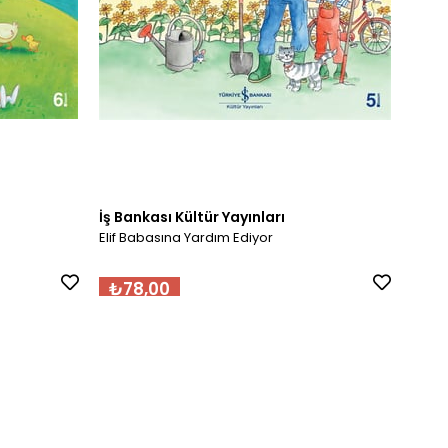
İş Bankası Kültür Yayınları
İş Ba
Elif Babasına Yardım Ediyor
Elif 
₺78,00
₺7