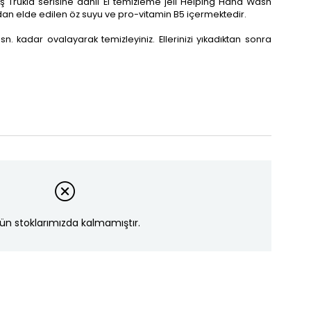
ş Trukid serisine dahil El temizleme jeli Helping Hand Wash
ndan elde edilen öz suyu ve pro-vitamin B5 içermektedir.
20 sn. kadar ovalayarak temizleyiniz. Ellerinizi yıkadıktan sonra
ün stoklarımızda kalmamıştır.