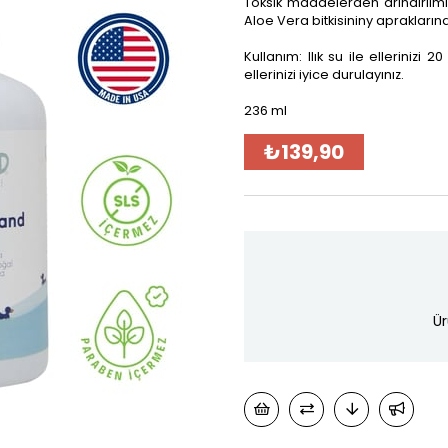
Toksik maddelerden arındırılmı
Aloe Vera bitkisininy aprakları
Kullanım: Ilık su ile ellerinizi 
ellerinizi iyice durulayınız.
236 ml
₺139,90
Ür