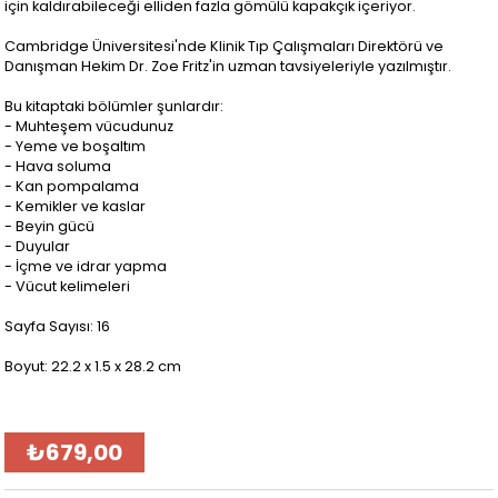
için kaldırabileceği elliden fazla gömülü kapakçık içeriyor.
Cambridge Üniversitesi'nde Klinik Tıp Çalışmaları Direktörü ve
Danışman Hekim Dr. Zoe Fritz'in uzman tavsiyeleriyle yazılmıştır.
Bu kitaptaki bölümler şunlardır:
- Muhteşem vücudunuz
- Yeme ve boşaltım
- Hava soluma
- Kan pompalama
- Kemikler ve kaslar
- Beyin gücü
- Duyular
- İçme ve idrar yapma
- Vücut kelimeleri
Sayfa Sayısı: 16
Boyut: 22.2 x 1.5 x 28.2 cm
₺679,00