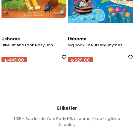
Usborne
Andersen
 And Look Nosy Lion
Big Book Of Nursery Rhymes
Elmer And
00
₺629,00
₺629,0
Etiketler
USB - See Inside Your Body HB
Usborne
Kitap>İngilizce
,
,
Kitaplar
,