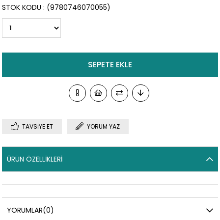
STOK KODU
(9780746070055)
TAVSIYE ET
YORUM YAZ
ÜRÜN ÖZELLIKLERI
YORUMLAR
(0)