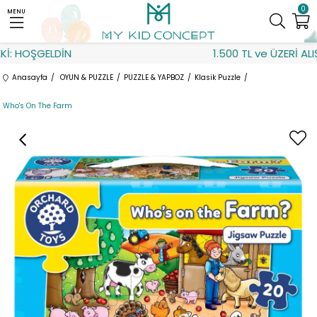
0
MENU
İ: HOŞGELDİN
1.500 TL ve ÜZERİ ALIŞ
Anasayfa
OYUN & PUZZLE
PUZZLE & YAPBOZ
Klasik Puzzle
Who's On The Farm