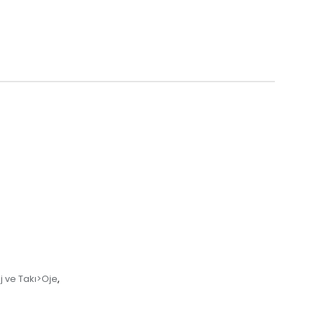
 ve Takı>Oje
,