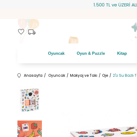
1.500 TL ve ÜZERİ ALIŞVE
local_shipping
favorite
Oyuncak
Oyun & Puzzle
Kitap
Anasayfa
Oyuncak
Makyaj ve Takı
Oje
2'Li Su Bazlı 