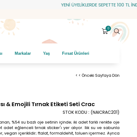
YENİ ÜYELİKLERDE SEPETTE 100 TL İNDİRİM
0
sı
Markalar
Yaş
Fırsat Ürünleri
< < Önceki Sayfaya Dön
ası & Emojili Tırnak Etiketi Seti Crac
STOK KODU
(NAICRAC201)
nan, %54 su bazlı oje setinin içinde; iki adet farklı renkte oje
adet eğlenceli tırnak sticker'ı yer alıyor. Ilık su ve sabunla
, vegan içeriklidir; ftalat, formaldehit, toluen içermez. Ayrıca