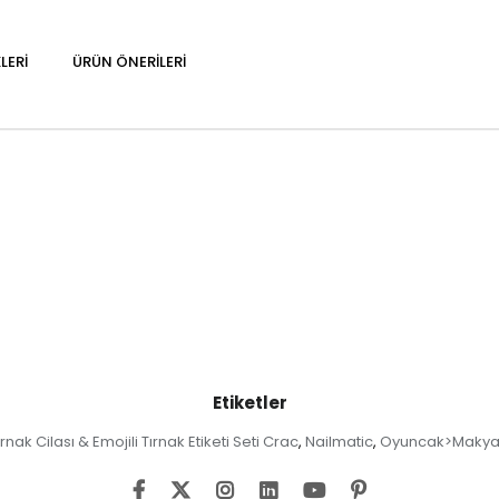
LERI
ÜRÜN ÖNERILERI
Etiketler
Tırnak Cilası & Emojili Tırnak Etiketi Seti Crac
Nailmatic
Oyuncak>Makyaj
,
,