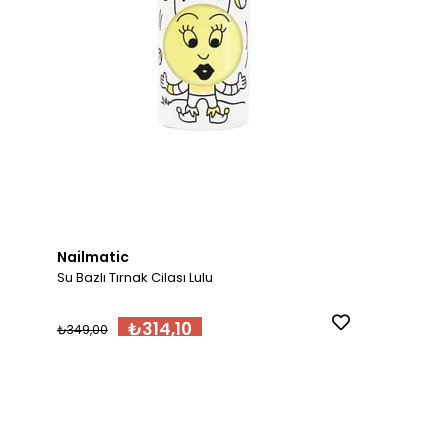
Nailmatic
Su Bazlı Tırnak Cilası Lulu
₺314,10
₺349,00