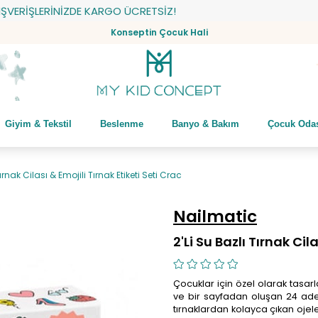
RİŞLERİNİZDE KARGO ÜCRETSİZ!
Konseptin Çocuk Hali
Giyim & Tekstil
Beslenme
Banyo & Bakım
Çocuk Oda
Tırnak Cilası & Emojili Tırnak Etiketi Seti Crac
Nailmatic
2'Li Su Bazlı Tırnak Cil
Çocuklar için özel olarak tasarla
ve bir sayfadan oluşan 24 adet 
tırnaklardan kolayca çıkan ojeler