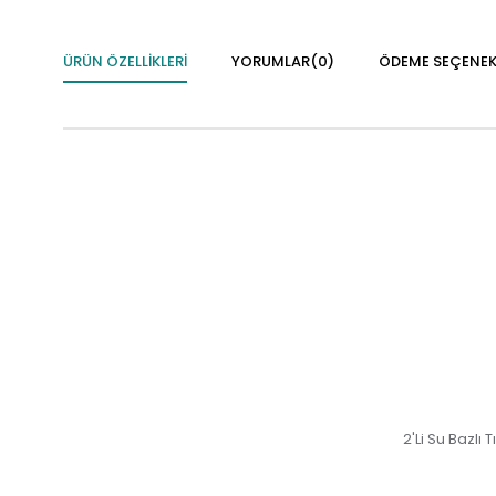
ÜRÜN ÖZELLIKLERI
YORUMLAR
(0)
ÖDEME SEÇENEK
2'Li Su Bazlı 