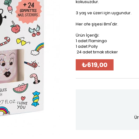
kokusuzdur.
3 yaş ve üzeri için uygundur.
Her ofe şişesi 8ml'dir.
Ürün İçeriği:
1 adet Flamingo
1 adet Polly
24 adet tırnak sticker
₺619,00
Ür