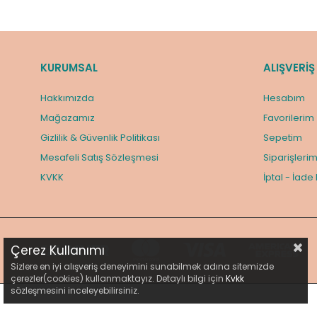
KURUMSAL
ALIŞVERİŞ
Hakkımızda
Hesabım
Mağazamız
Favorilerim
Gizlilik & Güvenlik Politikası
Sepetim
Mesafeli Satış Sözleşmesi
Siparişleri
KVKK
İptal - İade
Çerez Kullanımı
Sizlere en iyi alışveriş deneyimini sunabilmek adına sitemizde
çerezler(cookies) kullanmaktayız. Detaylı bilgi için
Kvkk
sözleşmesini inceleyebilirsiniz.