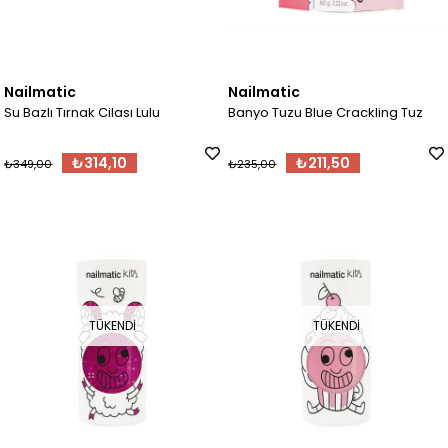
Nailmatic
Nailmatic
Su Bazlı Tırnak Cilası Lulu
Banyo Tuzu Blue Crackling Tuz
₺314,10
₺211,50
₺349,00
₺235,00
TÜKENDI
TÜKENDI