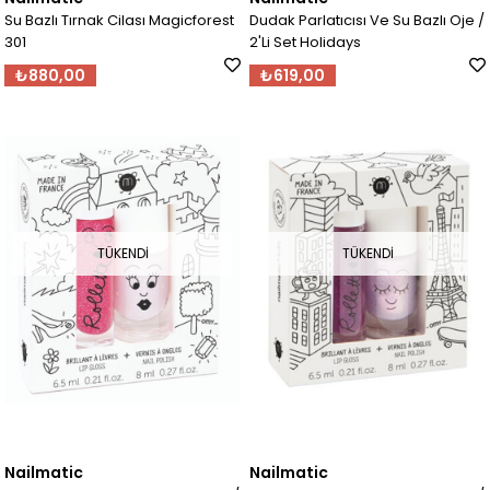
Su Bazlı Tırnak Cilası Magicforest
Dudak Parlatıcısı Ve Su Bazlı Oje /
301
2'Li Set Holidays
₺880,00
₺619,00
TÜKENDI
TÜKENDI
Nailmatic
Nailmatic