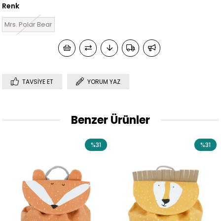
Renk
Mrs. Polar Bear
TAVSIYE ET
YORUM YAZ
Benzer Ürünler
%31
%31