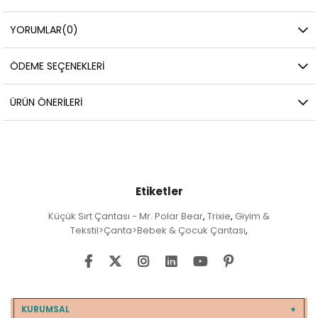
YORUMLAR
(0)
ÖDEME SEÇENEKLERI
ÜRÜN ÖNERILERI
Etiketler
Küçük Sırt Çantası - Mr. Polar Bear
Trixie
Giyim &
,
,
Tekstil>Çanta>Bebek & Çocuk Çantası
,
KURUMSAL