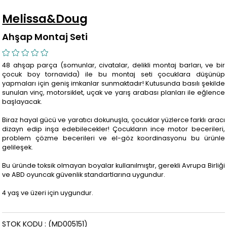
Melissa&Doug
Ahşap Montaj Seti
48 ahşap parça (somunlar, civatalar, delikli montaj barları, ve bir
çocuk boy tornavida) ile bu montaj seti çocuklara düşünüp
yapmaları için geniş imkanlar sunmaktadır! Kutusunda basılı şekilde
sunulan vinç, motorsiklet, uçak ve yarış arabası planları ile eğlence
başlayacak.
Biraz hayal gücü ve yaratıcı dokunuşla, çocuklar yüzlerce farklı aracı
dizayn edip inşa edebilecekler! Çocukların ince motor becerileri,
problem çözme becerileri ve el-göz koordinasyonu bu ürünle
gelileşek.
Bu üründe toksik olmayan boyalar kullanılmıştır, gerekli Avrupa Birliği
ve ABD oyuncak güvenlik standartlarına uygundur.
4 yaş ve üzeri için uygundur.
STOK KODU
(MD005151)