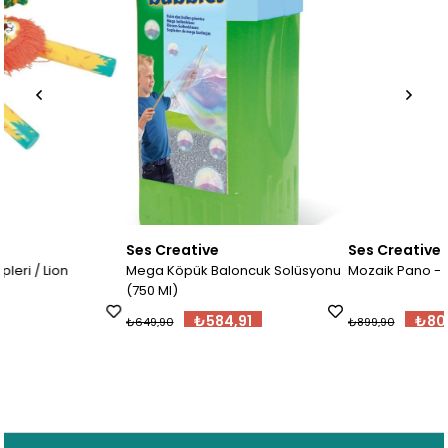
Ses Creative
Ses Creative
Mega Köpük Baloncuk Solüsyonu
Mozaik Pano - Kartlı
(750 Ml)
₺584,91
₺809,91
₺649,90
₺899,90