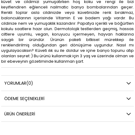
küvet ve cildimizi yumuşatırken hoş koku ve rengi ile bizi
keyiflendiren eğlenceli nailmatic banyo bombalarından geçer.
Renkli toplar asla cildinizde veya küvetinizde renk bırakmaz,
baloncuklarının içerisinde Vitamin E ve badem yağı vardır. Bu
cildinize nem ve yumuşaklık kazandırır. Papatya içerikli ve böğürtlen
kokulu saatlere hazır olun. Dermotolojik testlerden geçmiş, hassas
ciltlere uyumlu, vegan, koruyucu içermeyen, hayvan haklarına
saygılı bir üründür. Ürünün paketi bitkisel mürekkep ile
renklendirilmiş olduğundan geri dönüşüme uygundur. Nasıl mı
uygulayacaksın? Küveti ılık su ile doldur ve içine banyo topunu atıp
olanları seyret :) Bu ürünü kullanmak için 3 yaş ve üzerinde olman ve
bir ebeveynin gözetiminde kullanman şart.
YORUMLAR
(0)
ÖDEME SEÇENEKLERI
ÜRÜN ÖNERILERI