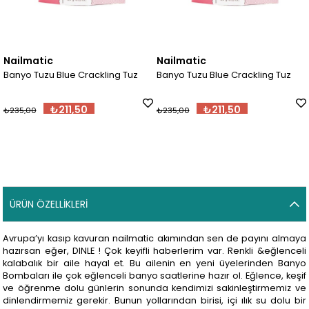
Nailmatic
Nailmatic
Banyo Tuzu Blue Crackling Tuz
Banyo Tuzu Blue Crackling Tuz
₺211,50
₺211,50
₺235,00
₺235,00
ÜRÜN ÖZELLIKLERI
Avrupa’yı kasıp kavuran nailmatic akımından sen de payını almaya
hazırsan eğer, DINLE ! Çok keyifli haberlerim var. Renkli &eğlenceli
kalabalık bir aile hayal et. Bu ailenin en yeni üyelerinden Banyo
Bombaları ile çok eğlenceli banyo saatlerine hazır ol. Eğlence, keşif
ve öğrenme dolu günlerin sonunda kendimizi sakinleştirmemiz ve
dinlendirmemiz gerekir. Bunun yollarından birisi, içi ılık su dolu bir