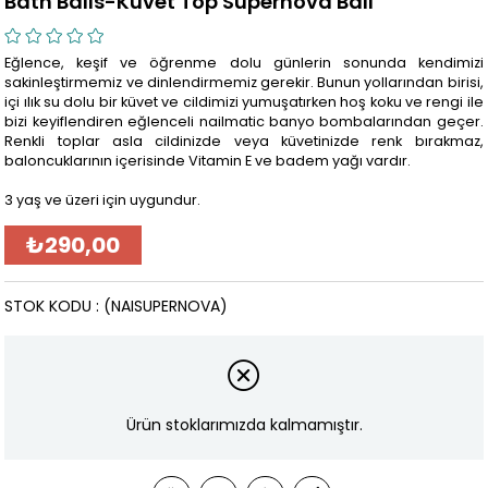
Bath Balls-Kuvet Top Supernova Ball
Eğlence, keşif ve öğrenme dolu günlerin sonunda kendimizi
sakinleştirmemiz ve dinlendirmemiz gerekir. Bunun yollarından birisi,
içi ılık su dolu bir küvet ve cildimizi yumuşatırken hoş koku ve rengi ile
bizi keyiflendiren eğlenceli nailmatic banyo bombalarından geçer.
Renkli toplar asla cildinizde veya küvetinizde renk bırakmaz,
baloncuklarının içerisinde Vitamin E ve badem yağı vardır.
3 yaş ve üzeri için uygundur.
₺290,00
STOK KODU
(NAISUPERNOVA)
Ürün stoklarımızda kalmamıştır.