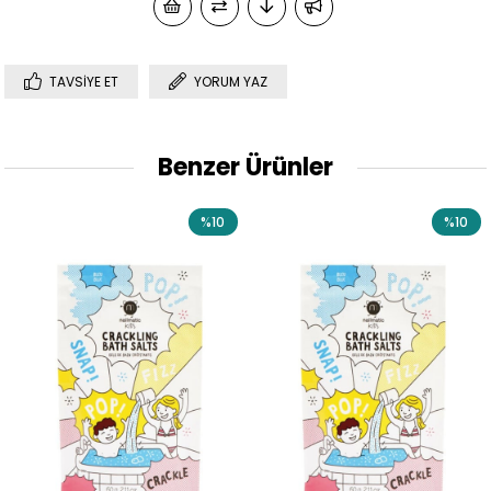
TAVSIYE ET
YORUM YAZ
Benzer Ürünler
%10
%10