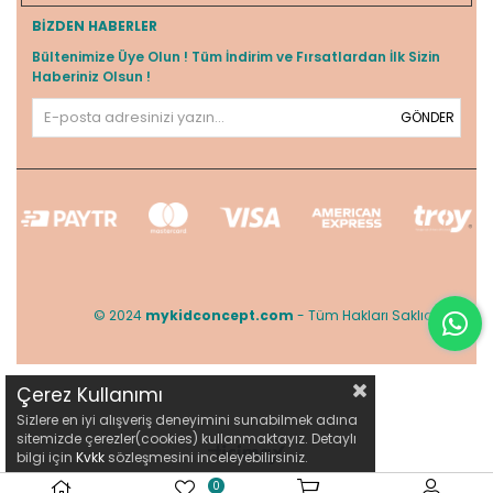
BIZDEN HABERLER
Bültenimize Üye Olun ! Tüm İndirim ve Fırsatlardan İlk Sizin
Haberiniz Olsun !
GÖNDER
© 2024
mykidconcept.com
- Tüm Hakları Saklıdır.
Çerez Kullanımı
Sizlere en iyi alışveriş deneyimini sunabilmek adına
sitemizde çerezler(cookies) kullanmaktayız. Detaylı
bilgi için
Kvkk
sözleşmesini inceleyebilirsiniz.
0