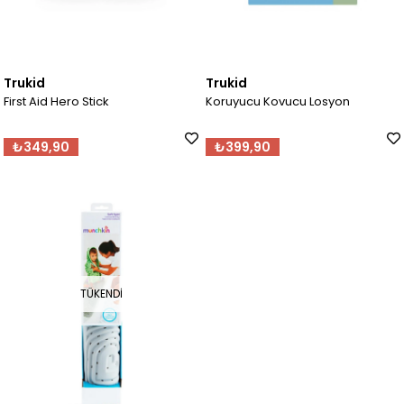
Trukid
Trukid
First Aid Hero Stick
Koruyucu Kovucu Losyon
₺349,90
₺399,90
TÜKENDI