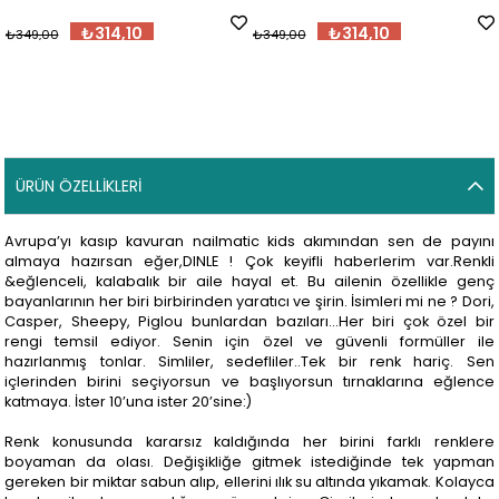
₺314,10
₺314,10
₺349,00
₺349,00
ÜRÜN ÖZELLIKLERI
Avrupa’yı kasıp kavuran nailmatic kids akımından sen de payını
almaya hazırsan eğer,DINLE ! Çok keyifli haberlerim var.Renkli
&eğlenceli, kalabalık bir aile hayal et. Bu ailenin özellikle genç
bayanlarının her biri birbirinden yaratıcı ve şirin. İsimleri mi ne ? Dori,
Casper, Sheepy, Piglou bunlardan bazıları…Her biri çok özel bir
rengi temsil ediyor. Senin için özel ve güvenli formüller ile
hazırlanmış tonlar. Simliler, sedefliler..Tek bir renk hariç. Sen
içlerinden birini seçiyorsun ve başlıyorsun tırnaklarına eğlence
katmaya. İster 10’una ister 20’sine:)
Renk konusunda kararsız kaldığında her birini farklı renklere
boyaman da olası. Değişikliğe gitmek istediğinde tek yapman
gereken bir miktar sabun alıp, ellerini ılık su altında yıkamak. Kolayca