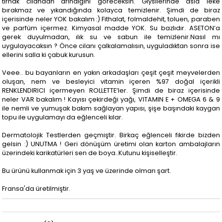
tırnak cilandan arındığını göreceksin. Giysilerinde asla leke
bırakmaz ve yıkandığında kolayca temizlenir. Şimdi de biraz
içerisinde neler YOK bakalım :) Fithalat, folmaldehit, toluen, paraben
ve parfüm içermez. Kimyasal madde YOK. Su bazlıdır. ASETON’a
gerek duyulmadan, ılık su ve sabun ile temizlenir.Nasıl mı
uygulayacaksın ? Önce cilanı çalkalamalısın, uyguladıktan sonra ise
ellerini salla ki çabuk kurusun.
Veee.. bu bayanların en yakın arkadaşları çeşit çeşit meyvelerden
oluşan, nem ve besleyici vitamin içeren %97 doğal içerikli
RENKLENDIRICI içermeyen ROLLETTE’ler. Şimdi de biraz içerisinde
neler VAR bakalım ! Kayısı çekirdeği yağı, VITAMIN E + OMEGA 6 & 9
ile nemli ve yumuşak bakım sağlayan yapısı, şişe başındaki kaygan
topu ile uygulamayı da eğlenceli kılar.
Dermatolojik Testlerden geçmiştir. Birkaç eğlenceli fikirde bizden
gelsin :) UNUTMA ! Geri dönüşüm üretimi olan karton ambalajların
üzerindeki karikatürleri sen de boya..Kutunu kişiselleştir.
Bu ürünü kullanmak için 3 yaş ve üzerinde olman şart.
Fransa'da üretilmiştir.