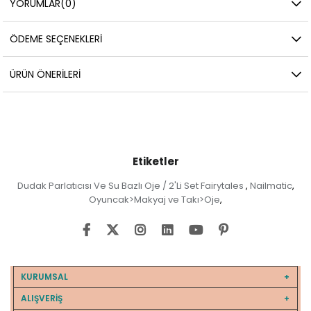
YORUMLAR
(0)
ÖDEME SEÇENEKLERI
ÜRÜN ÖNERILERI
Etiketler
Dudak Parlatıcısı Ve Su Bazlı Oje / 2'Li Set Fairytales
Nailmatic
,
,
Oyuncak>Makyaj ve Takı>Oje
,
KURUMSAL
ALIŞVERİŞ