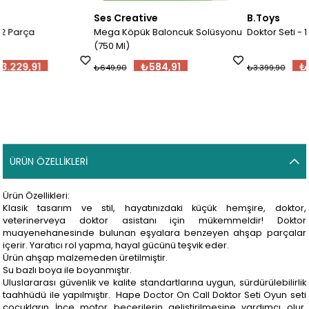
Ses Creative
B.Toys
Mega Köpük Baloncuk Solüsyonu
Doktor Seti - 12 Parça
(750 Ml)
₺584,91
₺3.229,91
₺649,90
₺3.399,90
ÜRÜN ÖZELLIKLERI
Ürün Özellikleri:
Klasik tasarım ve stil, hayatınızdaki küçük hemşire, doktor,
veterinerveya doktor asistanı için mükemmeldir! Doktor
muayenehanesinde bulunan eşyalara benzeyen ahşap parçalar
içerir. Yaratıcı rol yapma, hayal gücünü teşvik eder.
Ürün ahşap malzemeden üretilmiştir.
Su bazlı boya ile boyanmıştır.
Uluslararası güvenlik ve kalite standartlarına uygun, sürdürülebilirlik
taahhüdü ile yapılmıştır. Hape Doctor On Call Doktor Seti Oyun seti
çocukların İnce motor becerilerin geliştirilmesine yardımcı olur.