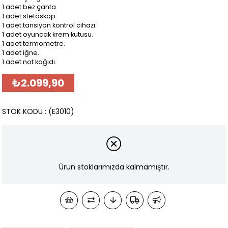
1 adet bez çanta.
1 adet stetoskop.
1 adet tansiyon kontrol cihazı.
1 adet oyuncak krem kutusu.
1 adet termometre.
1 adet iğne.
1 adet not kağıdı.
₺2.099,90
STOK KODU
(E3010)
Ürün stoklarımızda kalmamıştır.