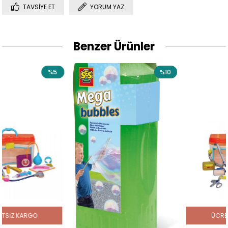
TAVSIYE ET
YORUM YAZ
Benzer Ürünler
%5
%10
%
ÜCRETSIZ KARGO