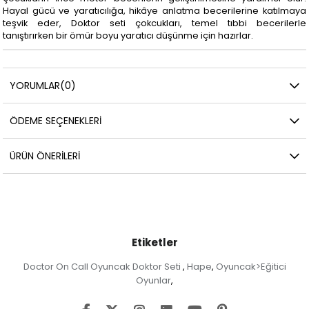
Hayal gücü ve yaratıcılığa, hikâye anlatma becerilerine katılmaya
teşvik eder, Doktor seti çokcukları, temel tıbbi becerilerle
tanıştırırken bir ömür boyu yaratıcı düşünme için hazırlar.
YORUMLAR
(0)
ÖDEME SEÇENEKLERI
ÜRÜN ÖNERILERI
Etiketler
Doctor On Call Oyuncak Doktor Seti
Hape
Oyuncak>Eğitici
,
,
Oyunlar
,