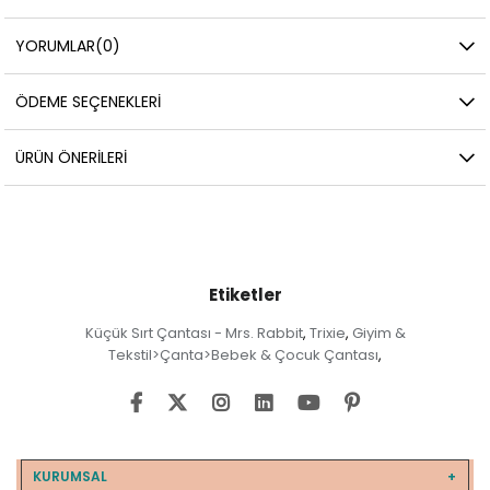
YORUMLAR
(0)
ÖDEME SEÇENEKLERI
ÜRÜN ÖNERILERI
Etiketler
Küçük Sırt Çantası - Mrs. Rabbit
Trixie
Giyim &
,
,
Tekstil>Çanta>Bebek & Çocuk Çantası
,
KURUMSAL