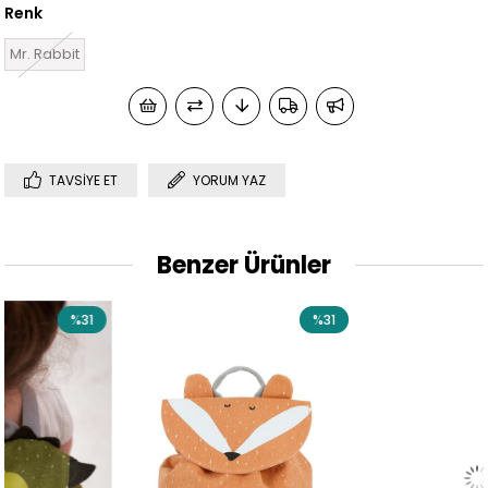
Renk
Mr. Rabbit
TAVSIYE ET
YORUM YAZ
Benzer Ürünler
%31
%31